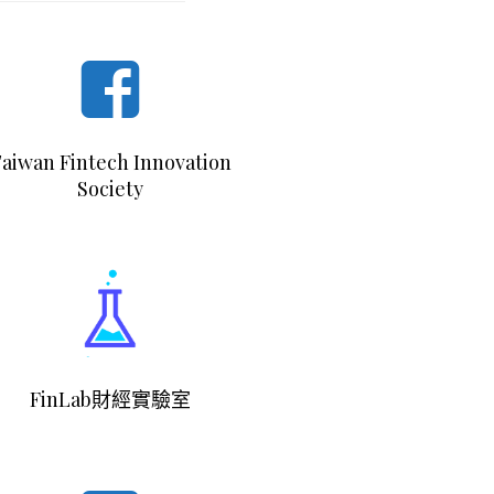
aiwan Fintech Innovation
Society
FinLab財經實驗室